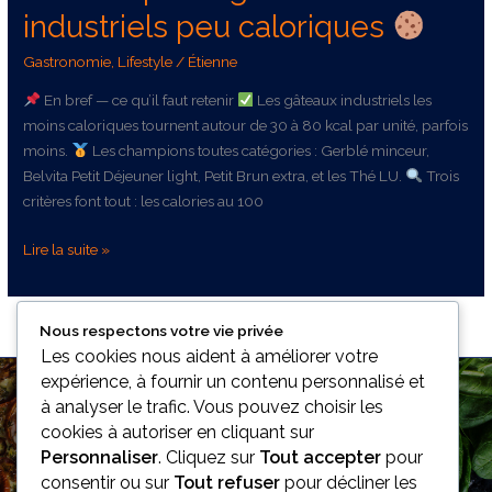
industriels peu caloriques
Gastronomie
,
Lifestyle
/
Étienne
En bref — ce qu’il faut retenir
Les gâteaux industriels les
moins caloriques tournent autour de 30 à 80 kcal par unité, parfois
moins.
Les champions toutes catégories : Gerblé minceur,
Belvita Petit Déjeuner light, Petit Brun extra, et les Thé LU.
Trois
critères font tout : les calories au 100
Lire la suite »
Nous respectons votre vie privée
Les cookies nous aident à améliorer votre
expérience, à fournir un contenu personnalisé et
à analyser le trafic. Vous pouvez choisir les
cookies à autoriser en cliquant sur
Personnaliser
. Cliquez sur
Tout accepter
pour
consentir ou sur
Tout refuser
pour décliner les