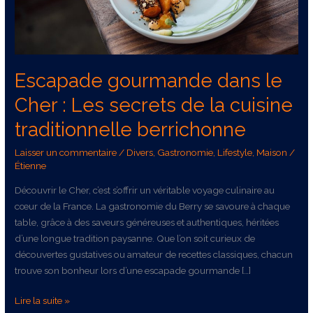
de
la
cuisine
traditionnelle
berrichonne
Escapade gourmande dans le
Cher : Les secrets de la cuisine
traditionnelle berrichonne
Laisser un commentaire
/
Divers
,
Gastronomie
,
Lifestyle
,
Maison
/
Étienne
Découvrir le Cher, c’est s’offrir un véritable voyage culinaire au
cœur de la France. La gastronomie du Berry se savoure à chaque
table, grâce à des saveurs généreuses et authentiques, héritées
d’une longue tradition paysanne. Que l’on soit curieux de
découvertes gustatives ou amateur de recettes classiques, chacun
trouve son bonheur lors d’une escapade gourmande […]
Lire la suite »