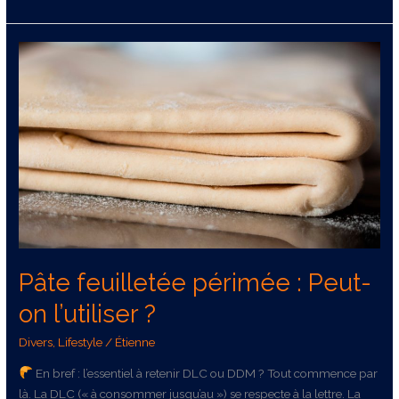
Pâte
feuilletée
périmée
:
Peut-
on
l’utiliser
?
Pâte feuilletée périmée : Peut-
on l’utiliser ?
Divers
,
Lifestyle
/
Étienne
En bref : l’essentiel à retenir DLC ou DDM ? Tout commence par
là. La DLC (« à consommer jusqu’au ») se respecte à la lettre. La